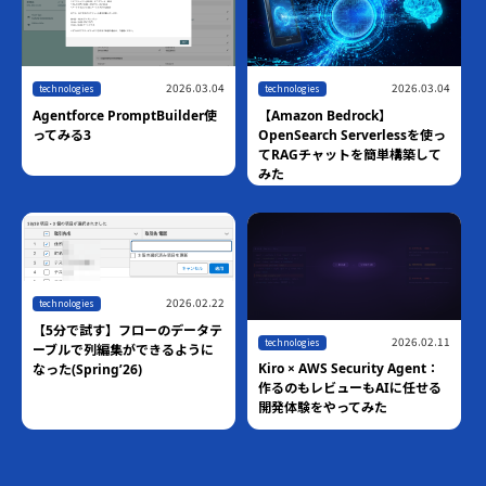
2026.03.04
2026.03.04
technologies
technologies
Agentforce PromptBuilder使
【Amazon Bedrock】
ってみる3
OpenSearch Serverlessを使っ
てRAGチャットを簡単構築して
みた
2026.02.22
technologies
【5分で試す】フローのデータテ
2026.02.11
technologies
ーブルで列編集ができるように
Kiro × AWS Security Agent：
なった(Spring’26)
作るのもレビューもAIに任せる
開発体験をやってみた