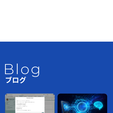
ベンジャミンが構築支援：岩崎電気株式会社
様の AWS 生成 AI 事例がAWSブログ上で公開
2025.04.04
「ミサワホーム様」のお客様事例をアップし
ました
2025.01.08
Blog
ブログ