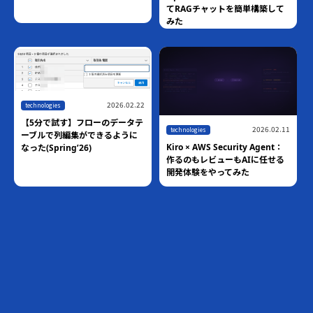
世界最速！！AWS Blocks技術検
Managed Knowledge Basesで
証
作るマネージドRAGエージェン
ト
2026.06.01
technologies
【10分で試す】Claudeから
Salesforce Hosted MCP
Serverに接続する
,
2026.03.05
blog
technologies
Pythonのround()は四捨五入じ
ゃない！？ 業務システムで発覚