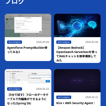
ブログ
2026.03.04
2026.03.04
technologies
technologies
Agentforce PromptBuilder使
【Amazon Bedrock】
ってみる3
OpenSearch Serverlessを使っ
てRAGチャットを簡単構築して
みた
2026.02.22
technologies
【5分で試す】フローのデータテ
2026.02.11
technologies
ーブルで列編集ができるように
Kiro × AWS Security Agent：
なった(Spring’26)