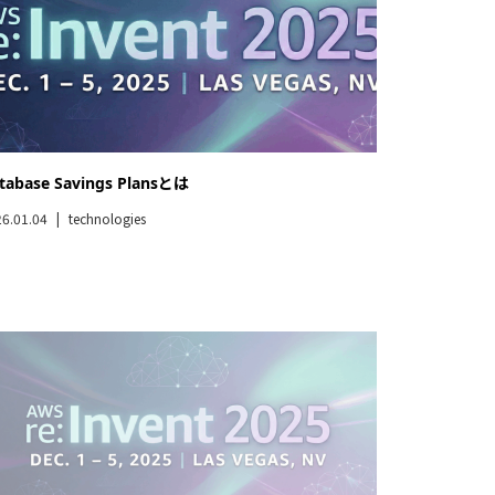
WS re:Invent 初参加レポート：はるばるラスベガスま
行く価値はあるのか？
5.12.16
technologies