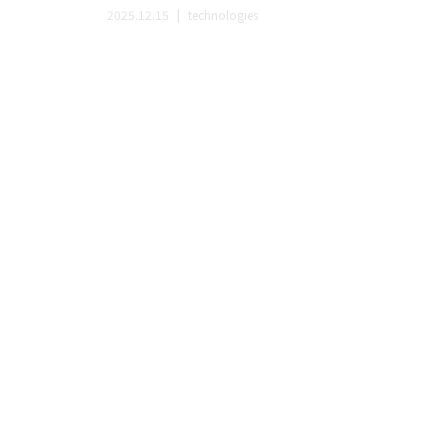
Agentforce PromptBuilder使ってみる2
2025.10.28
technologies