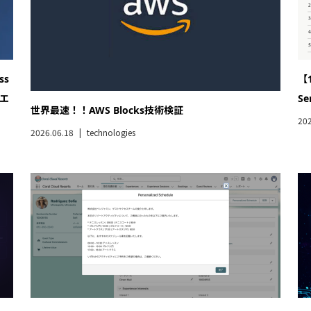
テム
Agentforce PromptBuilder使ってみる3
【A
R
2026.03.04
technologies
202
きる
Kiro × AWS Security Agent：作るのもレビューもAIに
Ki
任せる開発体験をやってみた
202