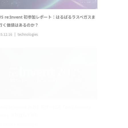
WS re:Invent 2025】新サービス「AWS Security
gent」を検証してみた
5.12.08
technologies
LBの「Verify JWT」機能をLaravelアプリで採用した場
の調査結果
5.11.15
technologies