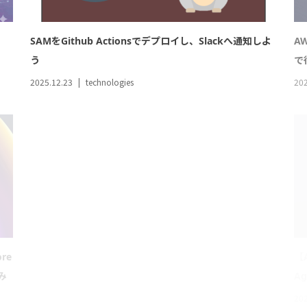
ore
【AWS re:Invent 2025】新機能「Kiro Powers」を使用
【A
み
してAWSインフラ構築をしてみよう
A
2025.12.14
technologies
202
BacklogのGitを使う
A
合
2025.12.02
technologies
202