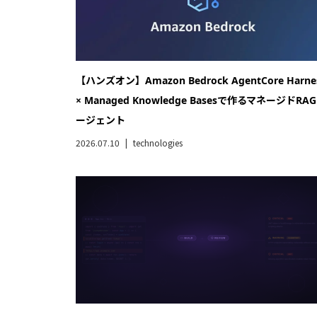
Pythonのround()は四捨五入じゃない！？ 業務シス
で発覚した「銀行家の丸め」の罠
2026.03.05
blog
,
technologies
【5分で試す】フローのデータテーブルで列編集がで
ようになった(Spring’26)
2026.02.22
technologies