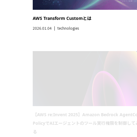
【AWS re:Invent 2025】Amazon Bedrock AgentC
PolicyでAIエージェントのツール実行権限を制御して
る
2025.12.15
technologies
【AWS re:Invent 2025】新サービス「AWS DevOps
Agent」を検証してみた
2025.12.06
technologies