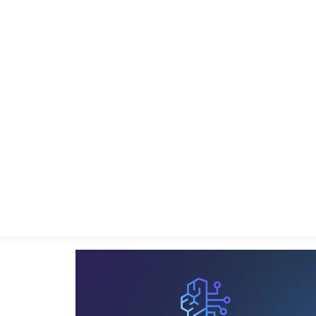
【ハンズオン】Amazon Bedrock AgentCore Harne
× Managed Knowledge Basesで作るマネージドRA
ージェント
2026.07.10
technologies