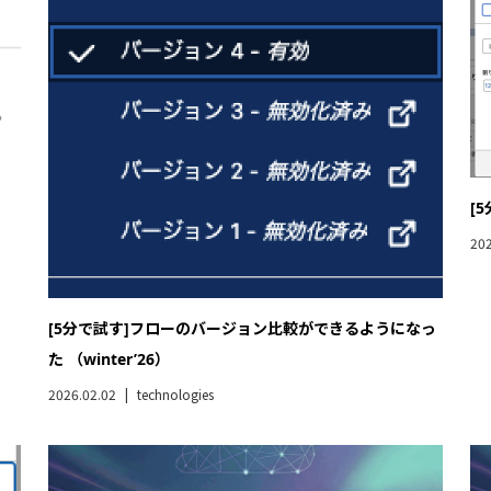
AWS Transform Custom試してみた
Da
2026.01.06
technologies
202