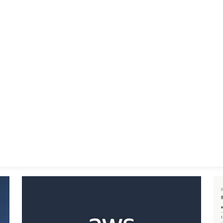
サービス
会社情報
お客様事例
採用情報
ss
【1
Gエ
S
世界最速！！AWS Blocks技術検証
202
2026.06.18
technologies