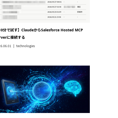
mazon Bedrock】OpenSearch Serverlessを使って
AGチャットを簡単構築してみた
6.03.04
technologies
ndleからClaudeのSkillを生成した話
6.02.03
technologies