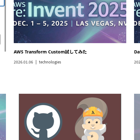
SAMをGithub Actionsでデプロイし、Slackへ通知しよ
A
う
で
2025.12.23
technologies
202