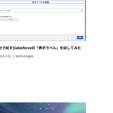
tabase Savings Plansとは
6.01.04
technologies