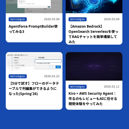
04
2026.07.10
technologies
2026.06.18
【ハンズオン】Amazon
technologies
Bedrock AgentCore Harness ×
っ
世界最速！！AWS Blocks技術検
Managed Knowledge Basesで
て
証
作るマネージドRAGエージェン
ト
2026.06.01
technologies
11
【10分で試す】Claudeから
Salesforce Hosted MCP
る
Serverに接続する