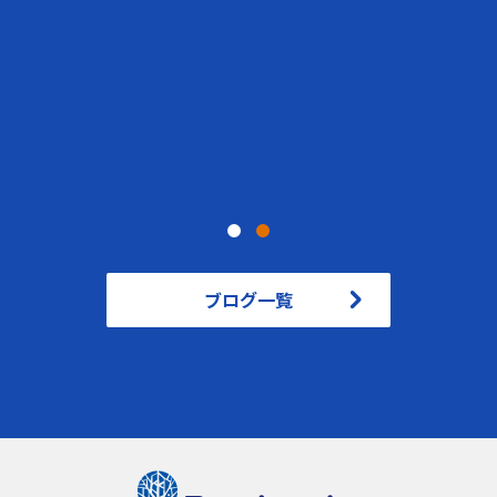
,
2026.03.05
blog
technologies
Pythonのround()は四捨五入じ
ゃない！？ 業務システムで発覚
した「銀行家の丸め」の罠
ブログ一覧