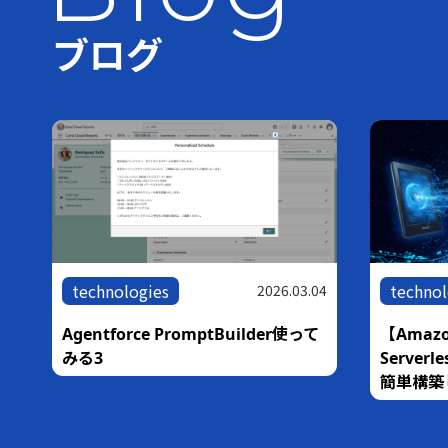
ブログ
technologies
technol
05
2026.03.04
な
Agentforce PromptBuilder使って
【Amazo
銀
みる3
Serve
簡単構築