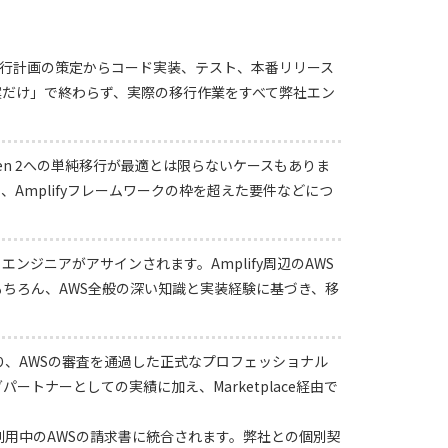
、移行計画の策定からコード実装、テスト、本番リリース
案だけ」で終わらず、実際の移行作業をすべて弊社エン
en 2への単純移行が最適とは限らないケースもありま
Amplifyフレームワークの枠を超えた要件などにつ
ンジニアがアサインされます。Amplify周辺のAWS
等）はもちろん、AWS全般の深い知識と実装経験に基づき、移
。
れており、AWSの審査を通過した正式なプロフェッショナル
ートナーとしての実績に加え、Marketplace経由で
利用中のAWSの請求書に統合されます。弊社との個別契