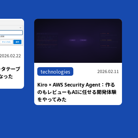
blog
,
technologies
2026.06.01
2026.03.05
ら
Pythonのround()は四捨五入じゃな
Serverに
い！？ 業務システムで発覚した「銀
行家の丸め」の罠