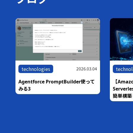
technologies
11
2026.07.10
technol
【ハンズオン】Amazon Bedrock
AgentCore Harness × Managed
験
世界最速！
Knowledge Basesで作るマネージ
ドRAGエージェント