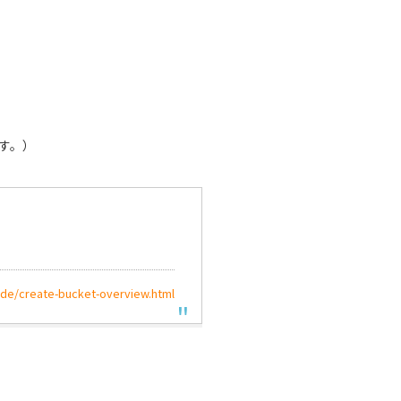
す。）
ide/create-bucket-overview.html