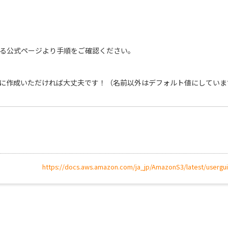
いる公式ページより手順をご確認ください。
に作成いただければ大丈夫です！（名前以外はデフォルト値にしていま
https://docs.aws.amazon.com/ja_jp/AmazonS3/latest/usergu