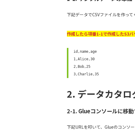
下記データでCSVファイルを作ってくだ
作成したら項番1-1で作成したS3
id,name,age

1,Alice,30

2,Bob,25

3,Charlie,35
2. データカタ
2-1. Glueコンソールに移
下記URLを叩いて、Glueのコン