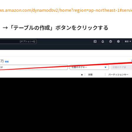
e.aws.amazon.com/dynamodbv2/home?region=ap-northeast-1#servi
ブル」→「テーブルの作成」ボタンをクリックする