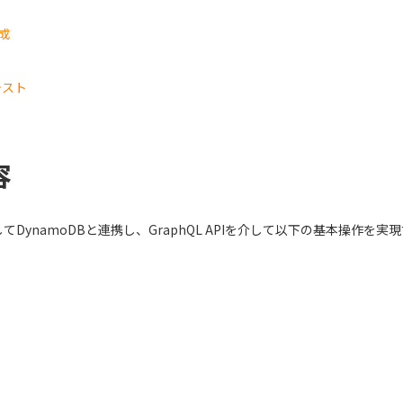
作成
テスト
容
用してDynamoDBと連携し、GraphQL APIを介して以下の基本操作を