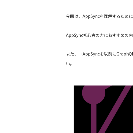
今回は、AppSyncを理解するた
AppSync初心者の方におすすめ
また、「AppSyncを以前にGra
い。