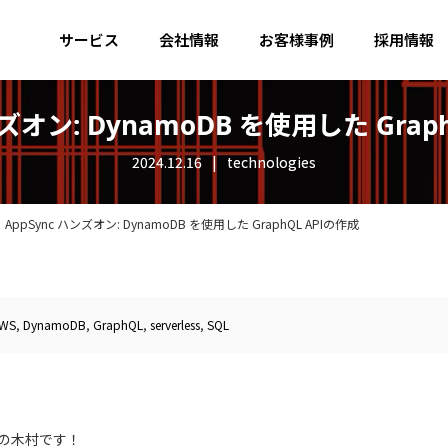
サービス
会社情報
お客様事例
採用情報
ンズオン: DynamoDB を使用した Grap
2024.12.16
technologies
AppSync ハンズオン: DynamoDB を使用した GraphQL APIの作成
WS
,
DynamoDB
,
GraphQL
,
serverless
,
SQL
の木村です！