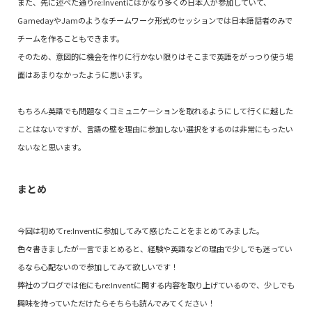
また、先に述べた通りre:Inventにはかなり多くの日本人が参加していて、
GamedayやJamのようなチームワーク形式のセッションでは日本語話者のみで
チームを作ることもできます。
そのため、意図的に機会を作りに行かない限りはそこまで英語をがっつり使う場
面はあまりなかったように思います。
もちろん英語でも問題なくコミュニケーションを取れるようにして行くに越した
ことはないですが、言語の壁を理由に参加しない選択をするのは非常にもったい
ないなと思います。
まとめ
今回は初めてre:Inventに参加してみて感じたことをまとめてみました。
色々書きましたが一言でまとめると、経験や英語などの理由で少しでも迷ってい
るなら心配ないので参加してみて欲しいです！
弊社のブログでは他にもre:Inventに関する内容を取り上げているので、少しでも
興味を持っていただけたらそちらも読んでみてください！