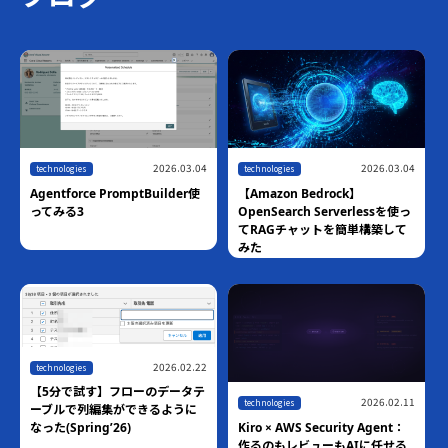
2026.07.10
technologies
2026.06.18
【ハンズオン】Amazon
technologies
Bedrock AgentCore Harness ×
世界最速！！AWS Blocks技術検
Managed Knowledge Basesで
証
作るマネージドRAGエージェン
ト
2026.06.01
technologies
【10分で試す】Claudeから
Salesforce Hosted MCP