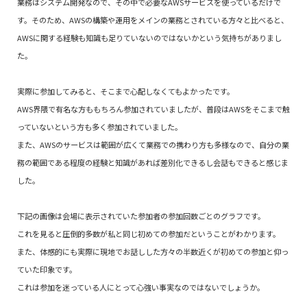
業務はシステム開発なので、その中で必要なAWSサービスを使っているだけで
す。そのため、AWSの構築や運用をメインの業務とされている方々と比べると、
AWSに関する経験も知識も足りていないのではないかという気持ちがありまし
た。
実際に参加してみると、そこまで心配しなくてもよかったです。
AWS界隈で有名な方ももちろん参加されていましたが、普段はAWSをそこまで触
っていないという方も多く参加されていました。
また、AWSのサービスは範囲が広くて業務での携わり方も多様なので、自分の業
務の範囲である程度の経験と知識があれば差別化できるし会話もできると感じま
した。
下記の画像は会場に表示されていた参加者の参加回数ごとのグラフです。
これを見ると圧倒的多数が私と同じ初めての参加だということがわかります。
また、体感的にも実際に現地でお話しした方々の半数近くが初めての参加と仰っ
ていた印象です。
これは参加を迷っている人にとって心強い事実なのではないでしょうか。