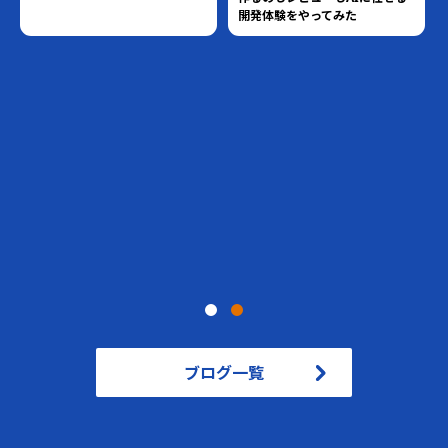
Serverに接続する
,
2026.03.05
blog
technologies
Pythonのround()は四捨五入じ
ゃない！？ 業務システムで発覚
した「銀行家の丸め」の罠
ブログ一覧