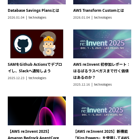
Database Savings Plansとは
AWS Transform Customとは
2026.01.04
technologies
2026.01.04
technologies
SAMをGithub Actionsでデプロ
AWS re:Invent 初参加レポート：
イし、Slackへ通知しよう
はるばるラスベガスまで行く価値
はあるのか？
2025.12.23
technologies
2025.12.16
technologies
【AWS re:Invent 2025】
【AWS re:Invent 2025】新機能
Amazon Bedrock AgentCore
「Kiro Powers」を使用してAWS