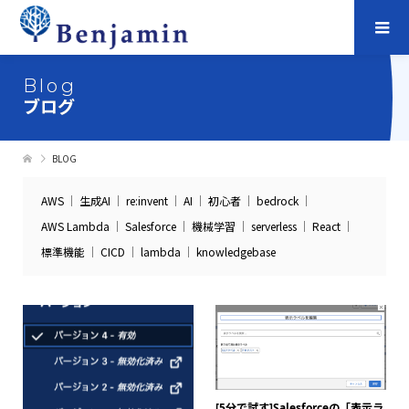
Blog
ブログ
BLOG
AWS
生成AI
re:invent
AI
初心者
bedrock
AWS Lambda
Salesforce
機械学習
serverless
React
標準機能
CICD
lambda
knowledgebase
[5分で試す]Salesforceの「表示ラ