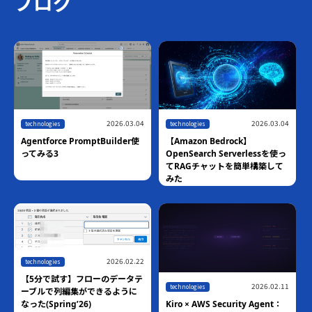
ブログ
2026.03.04
2026.03.04
technologies
technologies
Agentforce PromptBuilder使
【Amazon Bedrock】
ってみる3
OpenSearch Serverlessを使っ
てRAGチャットを簡単構築して
みた
2026.02.22
technologies
【5分で試す】フローのデータテ
2026.02.11
technologies
ーブルで列編集ができるように
Kiro × AWS Security Agent：
なった(Spring’26)