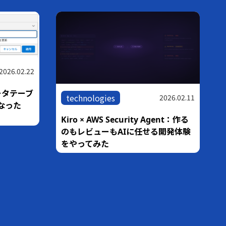
2026.02.22
ータテーブ
technologies
2026.02.11
なった
Kiro × AWS Security Agent：作る
のもレビューもAIに任せる開発体験
をやってみた