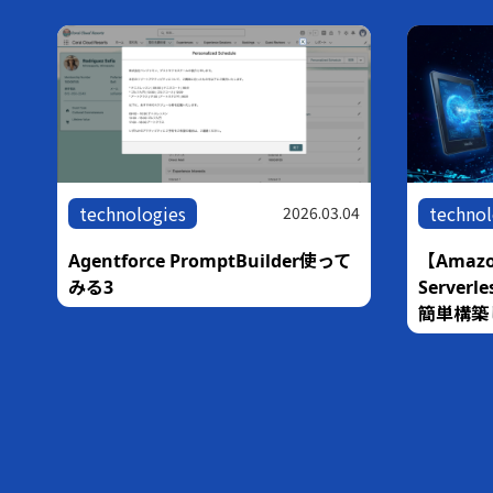
technologies
technol
05
2026.03.04
な
Agentforce PromptBuilder使って
【Amazo
銀
みる3
Serve
簡単構築