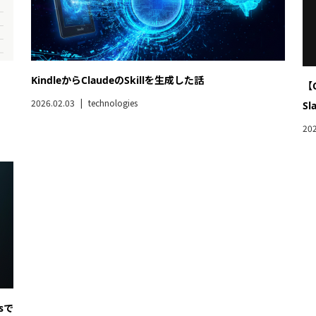
KindleからClaudeのSkillを生成した話
【
2026.02.03
technologies
S
202
sで