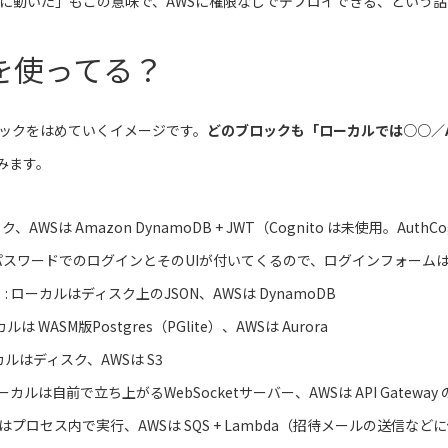
前に動いた」もこの意味で、AWSに権限なしでデプロイできる、という
を使ってる？
ックをはめていくイメージです。
どのブロックも「ローカルでは○○／
みます。
ク、AWSは Amazon DynamoDB + JWT（Cognito は未使用。AuthCo
パスワードでのログインとそのUIが付いてくるので、ログインフォーム
ble）: ローカルはディスク上のJSON、AWSは DynamoDB
ーカルは WASM版Postgres（PGlite）、AWSは Aurora
ローカルはディスク、AWSは S3
ローカルは自前で立ち上がるWebSocketサーバー、AWSは API Gateway の W
カルはプロセス内で実行、AWSは SQS + Lambda（招待メールの送信など