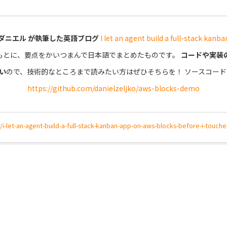
ダニエル が執筆した英語ブログ
I let an agent build a full-stack kanb
もとに、要点をかいつまんで日本語でまとめたものです。
コードや実装
い
ので、技術的なところまで読みたい方はぜひそちらを！ ソースコード
https://github.com/danielzeljko/aws-blocks-demo
i-let-an-agent-build-a-full-stack-kanban-app-on-aws-blocks-before-i-tou