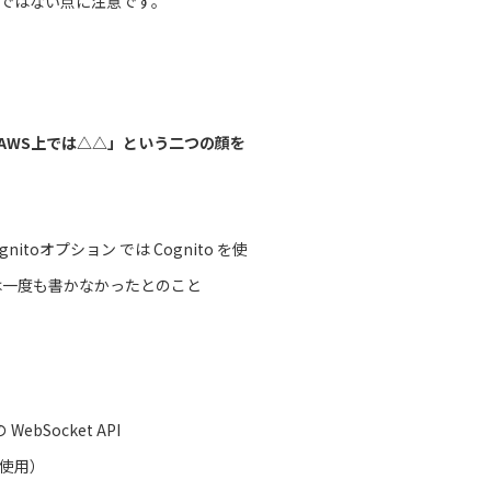
話ではない点に注意です。
AWS上では△△」という二つの顔を
gnitoオプション では Cognito を使
は一度も書かなかったとのこと
ebSocket API
に使用）