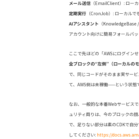
メール送信
（EmailClient）: 
定期実行
（CronJob）: ローカル
AIアシスタント
（KnowledgeBas
アカウント向けに簡易フォールバッ
ここで先ほどの「AWSにログイン
全ブロックの“左側”（ローカルの
で、同じコードがそのまま実サービ
て、AWS側は未稼働——という状
なお、一般的な本番Webサービス
ュリティ周りは、今のブロックの顔
で、足りない部分は素のCDKで自
してください:
https://docs.aws.am