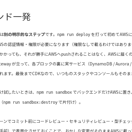
ンド一発
は
別の明示的なステップ
です。
を打って初めてAWS
npm run deploy
WSの認証情報・権限が必要になります（権限なしで載るわけではあり
かっても、それが勝手にAWSへpushされることはなく、AWSに届
way が立って、各ブロックの裏に実サービス（DynamoDB / Aurora / S3 / SQ
れます。最後までCDKなので、いつものスタックやコンソールもそのま
だけ試したいときは、
でバックエンドだけAWSに置
npm run sandbox
（
で片付け）。
npm run sandbox:destroy
ーンでコミット前にコードレビュー・セキュリティレビュー・型チェッ
手前）で表面化させておくことで、おかしな変更がそのままAWSに載