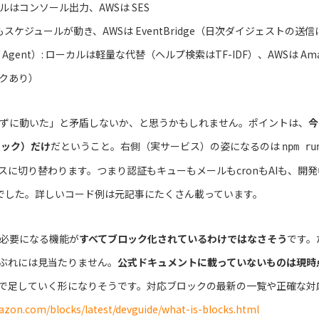
ローカルはコンソール出力、AWSは SES
でもスケジュールが動き、AWSは EventBridge（日次ダイジェストの送
e / Agent）: ローカルは軽量な代替（ヘルプ検索はTF-IDF）、AWSは Ama
クあり）
せずに動いた」と矛盾しないか、と思うかもしれません。ポイントは、
今
モック）だけ
だということ。右側（実サービス）の姿になるのは
npm ru
スに切り替わります。つまり認証もキューもメールもcronもAIも、開
態でした。詳しいコード例は元記事にたくさん載っています。
で必要になる機能が
すべてブロック化されているわけではなさそう
です。
ぶれには見当たりません。
公式ドキュメントに載っていないものは現時
分で足していく形になりそうです。対応ブロックの最新の一覧や正確な対
azon.com/blocks/latest/devguide/what-is-blocks.html