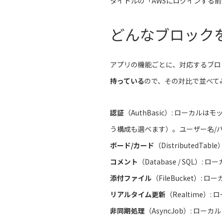
タイトルの「AWSにログインする
どんなブロック
アプリの機能ごとに、対応するブロ
持っている
ので、その対比で並べて
認証
（AuthBasic）: ローカルはモッ
う構成も選べます）。ユーザー名/
ボード/カード
（DistributedTa
コメント
（Database / SQL）: ロ
添付ファイル
（FileBucket）: 
リアルタイム更新
（Realtime）: 
非同期処理
（AsyncJob）: ロー