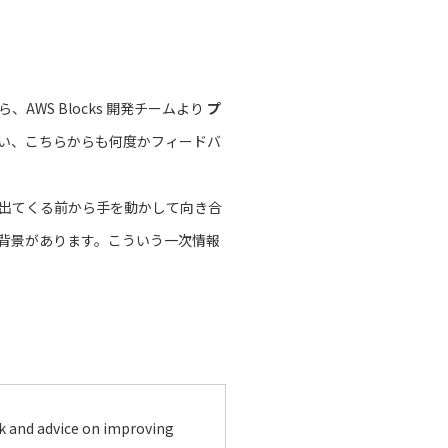
WS Blocks 開発チームより
プ
い、こちらからも何度かフィードバ
出てくる前から手を動かして向き合
背景があります。こういう一次情報
k and advice on improving