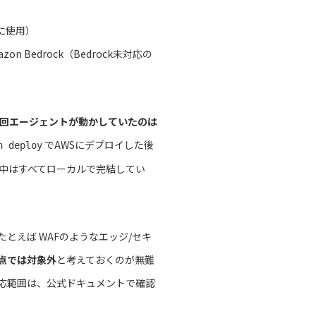
信に使用）
zon Bedrock（Bedrock未対応の
回エージェントが動かしていたのは
でAWSにデプロイした後
n deploy
発中はすべてローカルで完結してい
たとえば WAFのようなエッジ/セキ
点では対象外
と考えておくのが無難
応範囲は、公式ドキュメントで確認