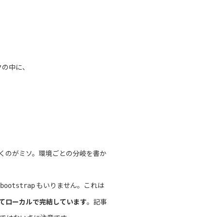
クの中に、
くのがミソ。環境ごとの分岐を書か
もいりません。これは
bootstrap
べてローカルで完結しています
。記事