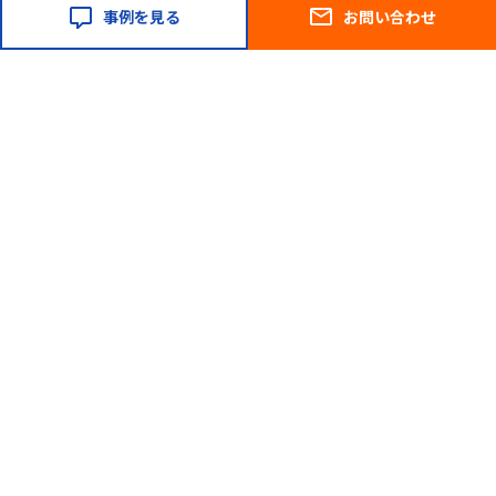
証
作るマネージドRAGエージェン
ト
2026.06.01
technologies
【10分で試す】Claudeから
Salesforce Hosted MCP
Serverに接続する
,
2026.03.05
blog
technologies
Pythonのround()は四捨五入じ
ゃない！？ 業務システムで発覚