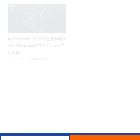
2023.07.31
technologies
事例を見る
お問い合わせ
Blog
ブログ
2026.07.10
technologies
2026.06.18
【ハンズオン】Amazon
technologies
Bedrock AgentCore Harness ×
世界最速！！AWS Blocks技術検
Managed Knowledge Basesで