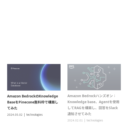
してRAGを構築し、回答をSlack
てみた
通知させてみた
2024.05.02
technologies
2024.02.01
technologies
AWS re:Invent2023で生成AI系サ
G検定合格までのおすすめ学習法
ービスBedrockのワークショップ
2023.11.20
technologies
に参加！
2023.12.01
technologies
キックオフMTGで ずんだもん 出
してみた