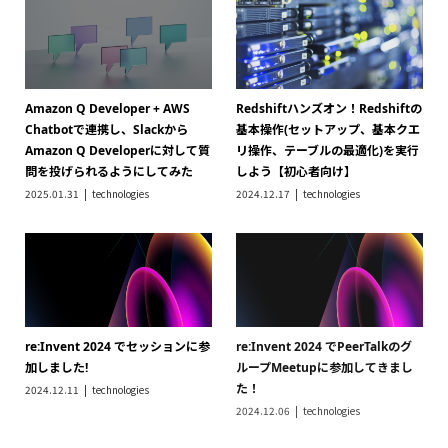
加しました!
ループMeetupに参加してきまし
た！
2024.12.11
technologies
2024.12.06
technologies
The Great Women at the
Amplify Gen2でAPI Gateway +
Generative AI Frontier: Learn
Lambdaを設定して、Bedrockか
from AWS re:Invent 2024
ら回答をもらう
2024.12.06
technologies
2024.12.06
technologies
AI活用でサクッとドキュメント作
【一発合格】AWS Certified AI
成：Claude Projectsで始める生
Practitionerの勉強方法について