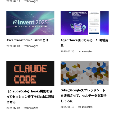
を連携させて、セルデータを取得
ってセッション終了をSlackに通知
してみた
させる
2025.06.10
technologies
2025.07.04
technologies
Dify(Bedrock) + StepFunctionで
Amazon Q Developer CLIから
GuardDutyからの監視通知を要約
MCPを経由してStrands Agents
してSlackに投げるノーコードツ
を呼び出してみた(AIエージェント
ールを作ってみよう
間通信)
2025.05.21
technologies
2025.05.20
technologies
Amazon Q Developer CLIと
Amazon Q Developer Pro(有料