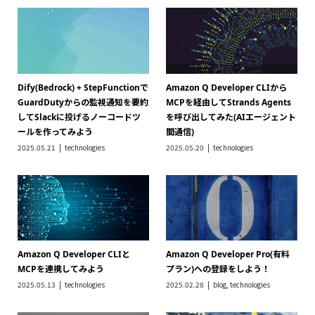
MCPを連携してみよう
プラン)への登録をしよう！
2025.05.13
technologies
2025.02.28
blog
,
technologies
Amazon Q Developer + AWS
Redshiftハンズオン！Redshiftの
Chatbotで連携し、Slackから
基本操作(セットアップ、基本クエ
Amazon Q Developerに対して質
リ操作、テーブルの最適化)を実行
問を投げられるようにしてみた
しよう【初心者向け】
2025.01.31
technologies
2024.12.17
technologies
re:Invent 2024 でセッションに参
re:Invent 2024 でPeerTalkのグ