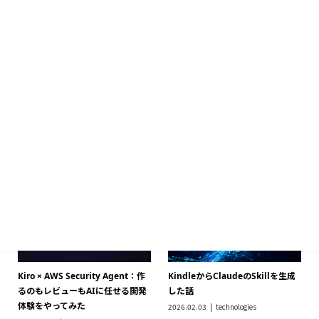
Kiro × AWS Security Agent：作
KindleからClaudeのSkillを生成
るのもレビューもAIに任せる開発
した話
体験をやってみた
2026.02.03
technologies
2026.02.11
technologies
AWS Transform Customとは
Agentforce使ってみるー1. 環境用
意
2026.01.04
technologies
2025.07.30
technologies
DifyとGoogleスプレッドシート
【ClaudeCode】hooks機能を使