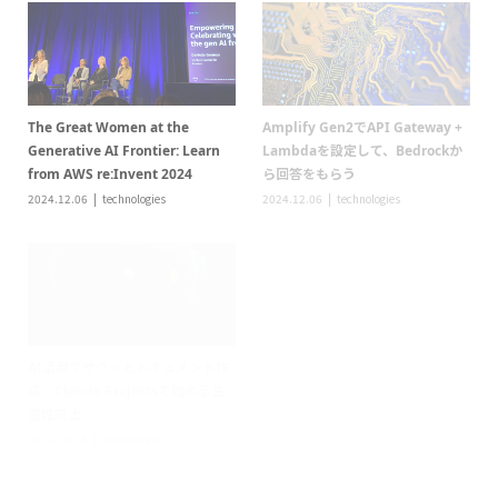
産性向上
2024.09.27
technologies
2024.10.18
technologies
technologies
technologies
Amazon Bedrockハンズオン：
Amazon BedrockのKnowledge
Knowledge base、Agentを使用
BaseをPinecone無料枠で構築し