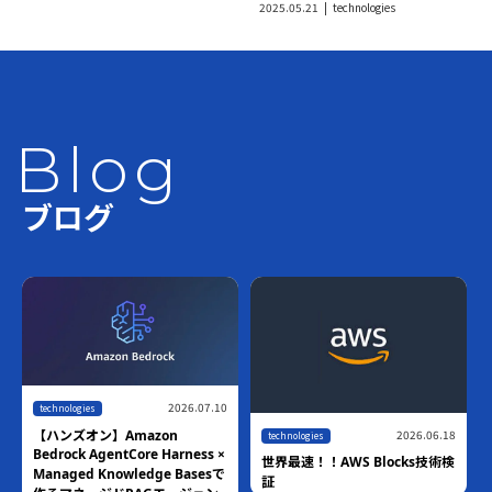
2025.05.21
technologies
Blog
ブログ
2026.07.10
technologies
2026.06.18
【ハンズオン】Amazon
technologies
Bedrock AgentCore Harness ×
世界最速！！AWS Blocks技術検
Managed Knowledge Basesで
証