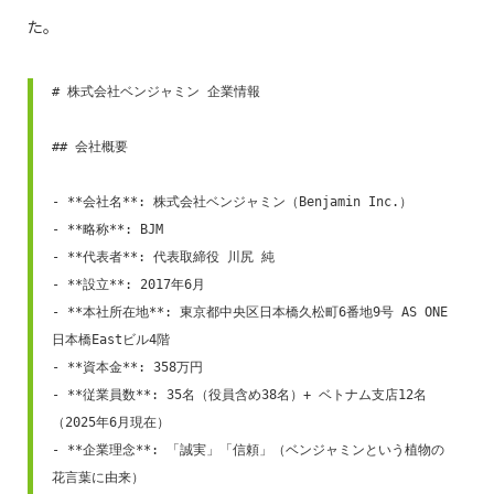
た。
# 株式会社ベンジャミン 企業情報

## 会社概要

- **会社名**: 株式会社ベンジャミン（Benjamin Inc.）

- **略称**: BJM

- **代表者**: 代表取締役 川尻 純

- **設立**: 2017年6月

- **本社所在地**: 東京都中央区日本橋久松町6番地9号 AS ONE
日本橋Eastビル4階

- **資本金**: 358万円

- **従業員数**: 35名（役員含め38名）+ ベトナム支店12名
（2025年6月現在）

- **企業理念**: 「誠実」「信頼」（ベンジャミンという植物の
花言葉に由来）
