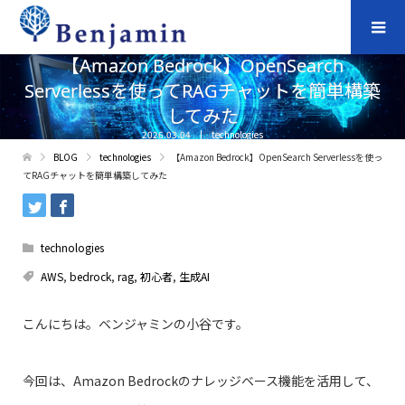
【Amazon Bedrock】OpenSearch
Serverlessを使ってRAGチャットを簡単構築
してみた
2026.03.04
technologies
BLOG
technologies
【Amazon Bedrock】OpenSearch Serverlessを使っ
てRAGチャットを簡単構築してみた
technologies
AWS
,
bedrock
,
rag
,
初心者
,
生成AI
こんにちは。ベンジャミンの小谷です。
今回は、Amazon Bedrockのナレッジベース機能を活用して、