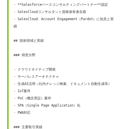
- **Salesforceベースコンサルティングパートナー**認定

- SalesCloudコンサルタント資格保有者在籍

- SalesCloud、Account Engagement（Pardot）に知見と実
績

## 技術領域と実績

### 得意分野

- クラウドネイティブ開発

- サーバレスアーキテクチャ

- 生成AI活用（社内ナレッジ検索、ドキュメント自動生成等）

- IoT案件

- PoC（概念実証）案件

- SPA（Single Page Application）化

- PWA対応

### 主要取引実績
