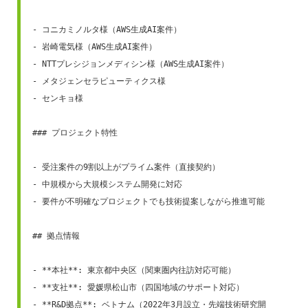
- コニカミノルタ様（AWS生成AI案件）

- 岩崎電気様（AWS生成AI案件）

- NTTプレシジョンメディシン様（AWS生成AI案件）

- メタジェンセラピューティクス様

- センキョ様

### プロジェクト特性

- 受注案件の9割以上がプライム案件（直接契約）

- 中規模から大規模システム開発に対応

- 要件が不明確なプロジェクトでも技術提案しながら推進可能

## 拠点情報

- **本社**: 東京都中央区（関東圏内往訪対応可能）

- **支社**: 愛媛県松山市（四国地域のサポート対応）

- **R&D拠点**: ベトナム（2022年3月設立・先端技術研究開