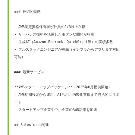
### 技術的特徴

- AWS認定資格保有者が社員の2/3以上在籍

- サーバレス技術を活用したモダンな開発が得意

- 生成AI（Amazon Bedrock、QuickSight等）の実績多数

- フルスタックエンジニアが在籍（インフラからアプリまで対応
可能）

### 最新サービス

**AWSスタートアップパッケージ**（2025年6月提供開始）

- AWS初期設定から運用、AI活用、内製化支援まで包括的にサポ
ート

- スタートアップ企業や中小企業のAWS活用を加速

## Salesforce関連
