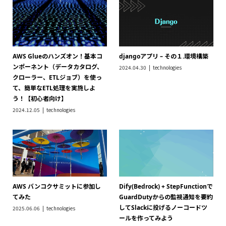
AWS Glueのハンズオン！基本コ
djangoアプリ – その１.環境構築
ンポーネント（データカタログ、
2024.04.30
technologies
クローラー、ETLジョブ）を使っ
て、簡単なETL処理を実施しよ
う！【初心者向け】
2024.12.05
technologies
AWS バンコクサミットに参加し
Dify(Bedrock) + StepFunctionで
てみた
GuardDutyからの監視通知を要約
してSlackに投げるノーコードツ
2025.06.06
technologies
ールを作ってみよう