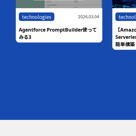
technologies
technol
05
2026.03.04
な
Agentforce PromptBuilder使って
【Amazo
銀
みる3
Serve
簡単構築