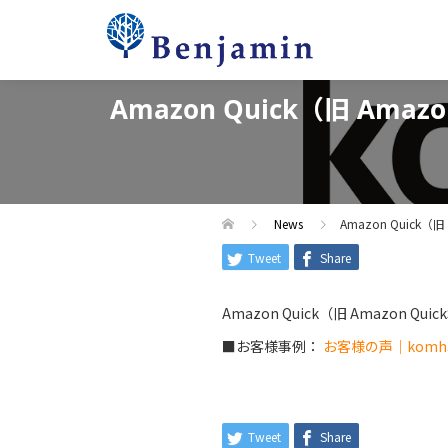
Amazon Quick（旧 A
News
Amazon Quic
Tweet
Share
Amazon Quick（旧 Amazo
■お客様事例：
お客様の声｜komh
Tweet
Share