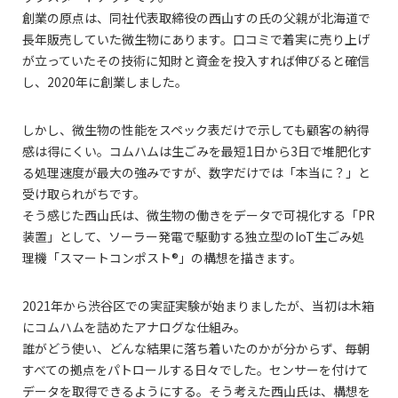
創業の原点は、同社代表取締役の西山すの氏の父親が北海道で
長年販売していた微生物にあります。口コミで着実に売り上げ
が立っていたその技術に知財と資金を投入すれば伸びると確信
し、2020年に創業しました。
しかし、微生物の性能をスペック表だけで示しても顧客の納得
感は得にくい。コムハムは生ごみを最短1日から3日で堆肥化す
る処理速度が最大の強みですが、数字だけでは「本当に？」と
受け取られがちです。
そう感じた西山氏は、微生物の働きをデータで可視化する「PR
装置」として、ソーラー発電で駆動する独立型のIoT生ごみ処
理機「スマートコンポスト®」の構想を描きます。
2021年から渋谷区での実証実験が始まりましたが、当初は木箱
にコムハムを詰めたアナログな仕組み。
誰がどう使い、どんな結果に落ち着いたのかが分からず、毎朝
すべての拠点をパトロールする日々でした。センサーを付けて
データを取得できるようにする。そう考えた西山氏は、構想を