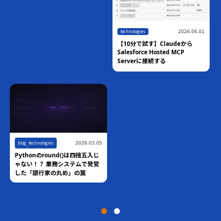
2026.06.01
technologies
【10分で試す】Claudeから
Salesforce Hosted MCP
Serverに接続する
,
2026.03.05
blog
technologies
Pythonのround()は四捨五入じ
ゃない！？ 業務システムで発覚
した「銀行家の丸め」の罠