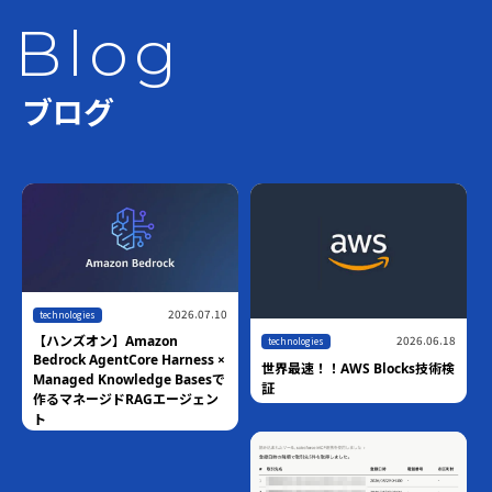
Blog
ブログ
2026.07.10
technologies
2026.06.18
【ハンズオン】Amazon
technologies
Bedrock AgentCore Harness ×
世界最速！！AWS Blocks技術検
Managed Knowledge Basesで
証
作るマネージドRAGエージェン
ト