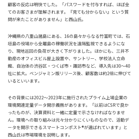
顧客の反応は明快でした。「パスワードを付与すれば、ほぼ全
てのお客さまが理解されます。『見ても分からない』という質
問が来たことがありません」と西山氏。
沖縄県の八重山諸島にある、16の島々からなる竹富町では、石
垣島の役場から全離島の稼働状況を遠隔監視できるようにな
り、現地巡回の負荷が大きく下がりました。ほかにも、三井不
動産のオフィスビル屋上設置や、サントリー、学校法人立命
館、自治体の渋谷区・つくば市・諏訪市など、導入先は30〜40
社に拡大。ベンジャミン版リリース後、顧客数は約2倍に伸びて
いるといいます。
その背景には2022〜2023年に施行されたプライム上場企業の
環境関連定量データ開示義務があります。「以前はCSRで良か
ったものが、決算資料と一緒に定量で示さなければなりませ
ん。環境への取り組みは元々分かりにくいものなので、活動デ
ータを開示できるスマートコンポスト®が選ばれています」と
西山氏は市場環境を説明します。