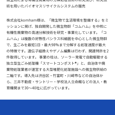
術を用いたバイオマスリサイクルシステムの販売
株式会社komham様は、「微生物で生活環境を整備する」をミ
ッションに掲げ、独自開発した微生物群「コムハム」を中核に
有機性廃棄物の高速分解技術を研究・事業化しています。「コ
ムハム」は複数の好熱性バシラス科細菌を中心とした微生物群
で、生ごみを最短1日・最大98%まで分解する処理速度が最大
の特徴です。遺伝子組換えやゲノム編集は行わず、関連特許を2
件取得しています。 事業の柱は、ソーラー発電で自動駆動する
独立型生ごみ処理機「スマートコンポスト®」と、自治体や廃
棄物処理業者が運営する大型堆肥化処理施設への微生物供給の
二軸です。導入先は渋谷区・竹富町・川崎市などの自治体か
ら、三井不動産・サントリー・学校法人立命館などの法人・教
育機関まで30〜40社に広がっています。