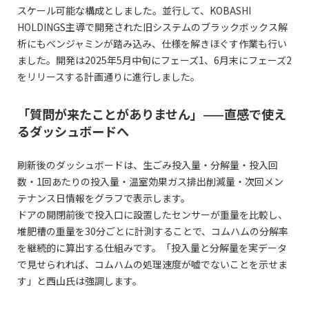
スケール可能な構成としました。並行して、KOBASHI
HOLDINGS主導で開発された旧システムのブラックボックス解
析にもベンジャミンが踏み込み、仕様を解きほぐす作業も行い
ました。開発は2025年5月中旬にフェーズ1、6月末にフェーズ2
をリリースする計画通りに進行しました。
「質問が来たことがありません」——直感で使え
るダッシュボードへ
刷新後のダッシュボードは、生ごみ投入量・分解量・投入回
数・1回あたりの投入量・温室効果ガス排出削減量・次回メン
テナンス日情報をグラフで表示します。
ドアの開閉前後で投入口に設置したセンサーが重量を比較し、
堆肥槽の重量を30分ごとに計測することで、コムハムの分解率
を継続的に算出する仕組みです。「投入量と分解量を実データ
で見せられれば、コムハムの処理速度が嘘でないことを示せま
す」と西山氏は強調します。