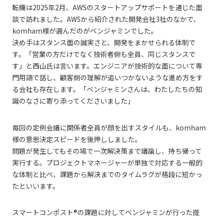
転機は2025年2月、AWSのスタートアップサポートを通じた面
談で訪れました。AWSから紹介された開発会社3社のなかで、
komham様が選んだのがベンジャミンでした。
決め手はスタンス面の誠実さと、開発をまかせられる体制で
す。「営業の方だけでなく技術者側も全員、同じスタンスで
す」と西山氏は言います。エンジニアが技術的な面について専
門用語で話し、顧客側の理解が追いつかないような進め方をす
る会社も存在します。「ベンジャミンさんは、わたしたちの知
識のなさに寄り添ってくださいました」
毎回の定例会議に関係者全員が顔を出すスタイルも、komham
様の意思決定スピードを後押ししました。
問題が発生してもその場で一次解決策まで議論し、持ち帰って
実行する。プロジェクトマネージャーが単独で対応する一般的
な体制と比べ、課題から解決までのタイムラグが格段に短かっ
たといいます。
スマートコンポスト®の課題に対してベンジャミンが行った提