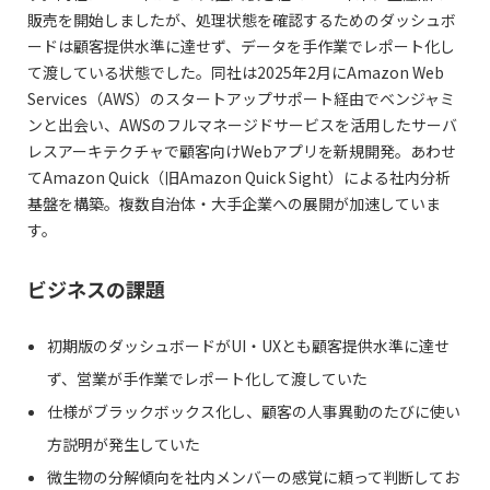
販売を開始しましたが、処理状態を確認するためのダッシュボ
ードは顧客提供水準に達せず、データを手作業でレポート化し
て渡している状態でした。同社は2025年2月にAmazon Web
Services（AWS）のスタートアップサポート経由でベンジャミ
ンと出会い、AWSのフルマネージドサービスを活用したサーバ
レスアーキテクチャで顧客向けWebアプリを新規開発。あわせ
てAmazon Quick（旧Amazon Quick Sight）による社内分析
基盤を構築。複数自治体・大手企業への展開が加速していま
す。
ビジネスの課題
初期版のダッシュボードがUI・UXとも顧客提供水準に達せ
ず、営業が手作業でレポート化して渡していた
仕様がブラックボックス化し、顧客の人事異動のたびに使い
方説明が発生していた
微生物の分解傾向を社内メンバーの感覚に頼って判断してお