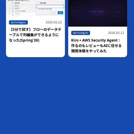
2026.06.01
technologies
【10分で試す】Claudeから
Salesforce Hosted MCP
Serverに接続する
,
2026.03.05
blog
technologies
Pythonのround()は四捨五入じ
ゃない！？ 業務システムで発覚
した「銀行家の丸め」の罠