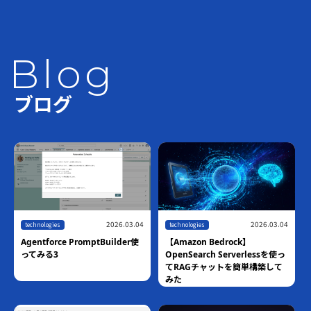
Blog
ブログ
2026.07.10
technologies
2026.06.18
【ハンズオン】Amazon
technologies
Bedrock AgentCore Harness ×
世界最速！！AWS Blocks技術検
Managed Knowledge Basesで
証
作るマネージドRAGエージェン
ト