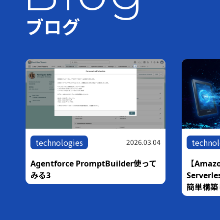
ブログ
technologies
technol
05
2026.03.04
な
Agentforce PromptBuilder使って
【Amazo
銀
みる3
Serve
簡単構築