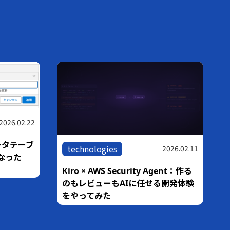
2026.02.22
ータテーブ
technologies
2026.02.11
なった
Kiro × AWS Security Agent：作る
のもレビューもAIに任せる開発体験
をやってみた