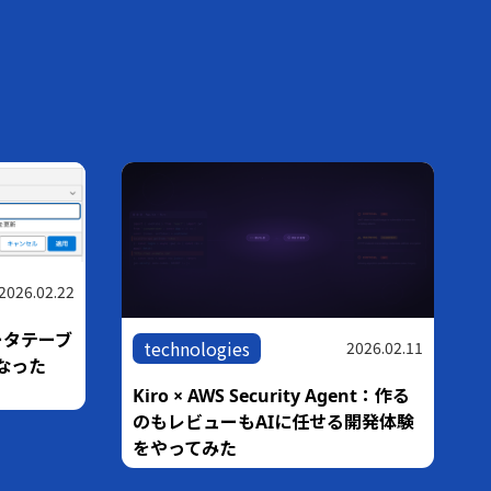
2026.02.22
ータテーブ
technologies
2026.02.11
なった
Kiro × AWS Security Agent：作る
のもレビューもAIに任せる開発体験
をやってみた