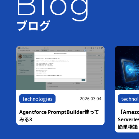
Blog
ブログ
technologies
technol
05
2026.03.04
な
Agentforce PromptBuilder使って
【Amazo
銀
みる3
Serve
簡単構築