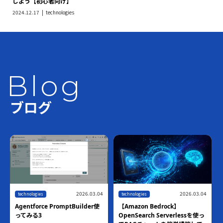
しよう【初心者向け】
2024.12.17
technologies
Blog
ブログ
2026.03.04
2026.03.04
technologies
technologies
Agentforce PromptBuilder使
【Amazon Bedrock】
ってみる3
OpenSearch Serverlessを使っ