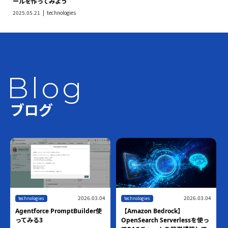
ールを作ってみよう
2025.05.21
technologies
Blog
ブログ
2026.03.04
2026.03.04
technologies
technologies
Agentforce PromptBuilder使
【Amazon Bedrock】
ってみる3
OpenSearch Serverlessを使っ