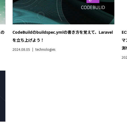
への
CodeBuildのbuildspec.ymlの書き方を覚えて、Laravel
EC
を立ち上げよう！
マ
測
2024.08.05
technologies
202