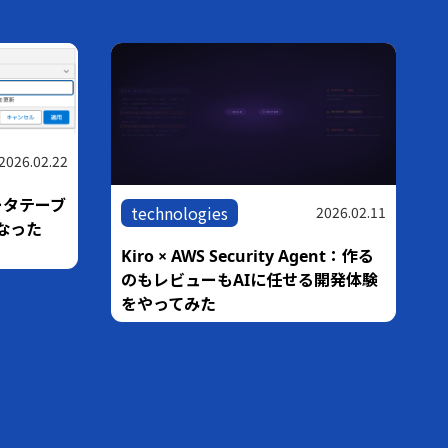
2026.02.22
ータテーブ
technologies
2026.02.11
なった
Kiro × AWS Security Agent：作る
のもレビューもAIに任せる開発体験
をやってみた