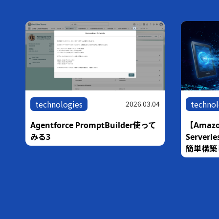
technologies
technol
05
2026.03.04
な
Agentforce PromptBuilder使って
【Amazo
銀
みる3
Serve
簡単構築