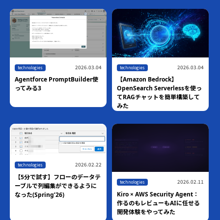
2026.03.04
2026.03.04
technologies
technologies
Agentforce PromptBuilder使
【Amazon Bedrock】
ってみる3
OpenSearch Serverlessを使っ
てRAGチャットを簡単構築して
みた
2026.02.22
technologies
【5分で試す】フローのデータテ
2026.02.11
technologies
ーブルで列編集ができるように
Kiro × AWS Security Agent：
なった(Spring’26)
作るのもレビューもAIに任せる
開発体験をやってみた