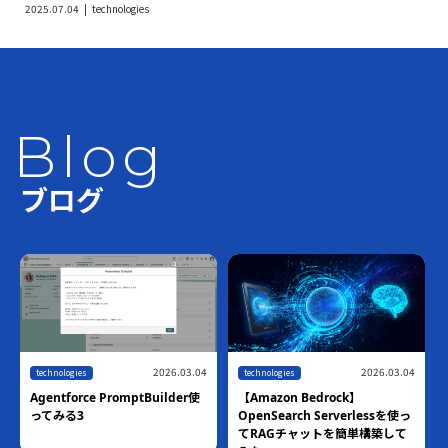
2025.07.04
technologies
Blog
ブログ
2026.03.04
2026.03.04
technologies
technologies
Agentforce PromptBuilder使
【Amazon Bedrock】
ってみる3
OpenSearch Serverlessを使っ
てRAGチャットを簡単構築して