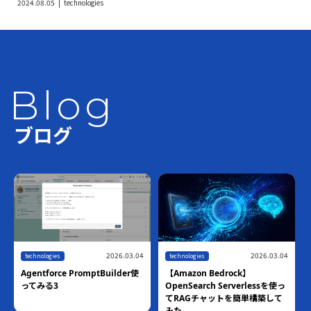
2024.08.05
technologies
Blog
ブログ
04
2026.03.04
2026.07.10
technologies
technologies
使
【Amazon Bedrock】
【ハンズオン】Amazon
Bedrock AgentCore Harness ×
OpenSearch Serverlessを使っ
Managed Knowledge Basesで
てRAGチャットを簡単構築して
作るマネージドRAGエージェン
みた