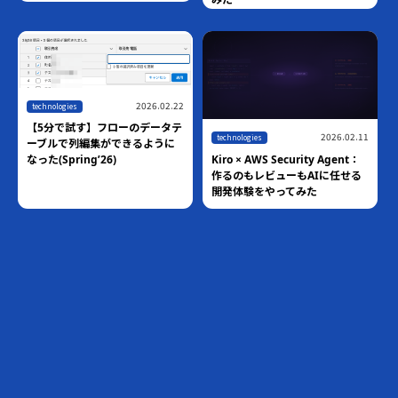
ト
22
テ
2026.02.11
technologies
に
Kiro × AWS Security Agent：
作るのもレビューもAIに任せる
開発体験をやってみた
,
2026.03.05
blog
technologies
Pythonのround()は四捨五入じ
ゃない！？ 業務システムで発覚
した「銀行家の丸め」の罠