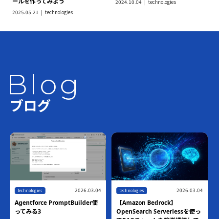
ールを作ってみよう
2024.10.04
technologies
2025.05.21
technologies
Blog
ブログ
2026.03.04
2026.07.10
technologies
2026
】
【ハンズオン】Amazon
technologies
Bedrock AgentCore Harness ×
rlessを使っ
世界最速！！AWS Blocks