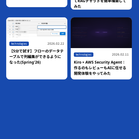
Managed Knowledge Basesで
単構築して
証
作るマネージドRAGエージェン
ト
2026
technologies
2026.02.11
【10分で試す】Claudeか
y Agent：
Salesforce Hosted MCP
Iに任せる
Serverに接続する
,
2026.03.05
blog
technologies
Pythonのround()は四捨五入じ
ゃない！？ 業務システムで発覚