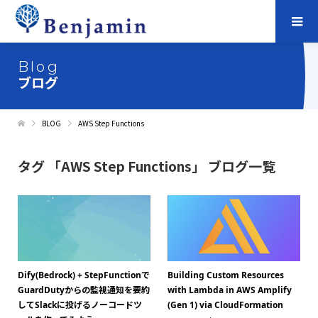
Blog
ブログ
BLOG
AWS Step Functions
タグ 「AWS Step Functions」 ブログ一覧
Dify(Bedrock) + StepFunctionで
Building Custom Resources
GuardDutyからの監視通知を要約
with Lambda in AWS Amplify
してSlackに投げるノーコードツ
(Gen 1) via CloudFormation