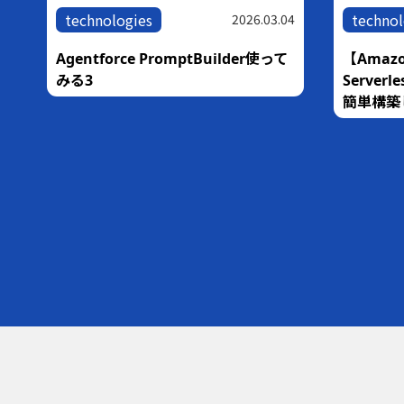
technologies
technol
05
2026.03.04
な
Agentforce PromptBuilder使って
【Amazo
銀
みる3
Serve
簡単構築