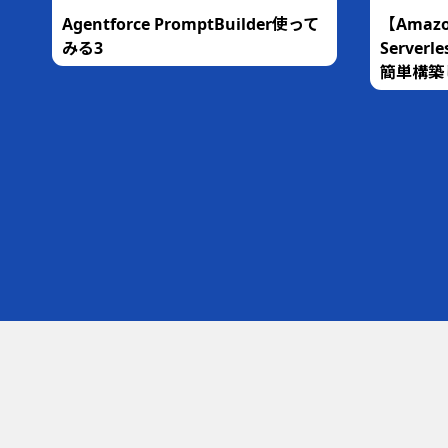
な
Agentforce PromptBuilder使って
【Amazo
銀
みる3
Serve
簡単構築