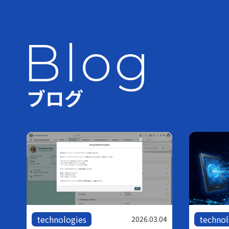
Blog
ブログ
technologies
technol
05
2026.03.04