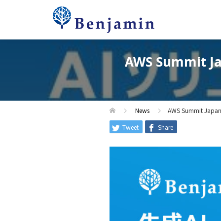
AWS Summi
News
AWS Summit 
Tweet
Share