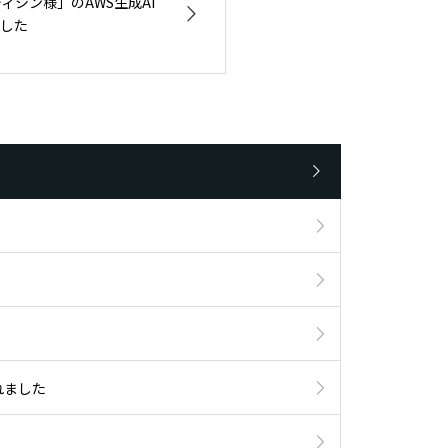
ィシン様」のAWS生成AI
した
されました