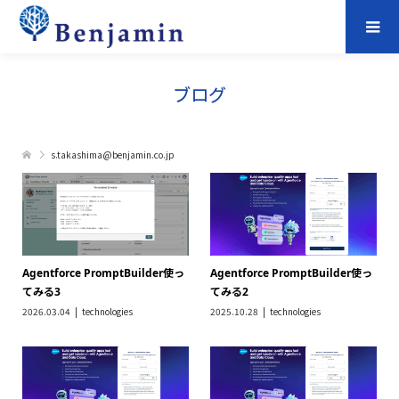
ブログ
s.takashima@benjamin.co.jp
Agentforce PromptBuilder使っ
Agentforce PromptBuilder使っ
てみる3
てみる2
2026.03.04
technologies
2025.10.28
technologies