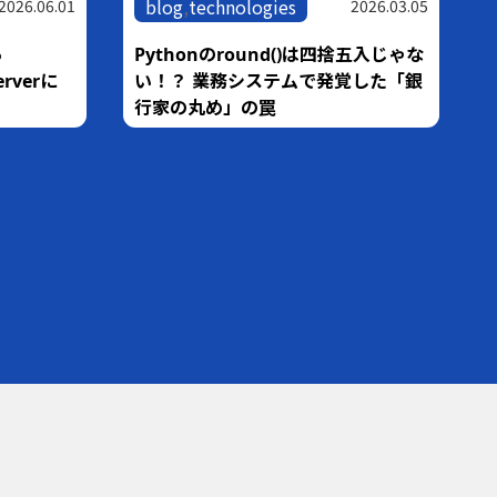
blog
,
technologies
2026.06.01
2026.03.05
ら
Pythonのround()は四捨五入じゃな
Serverに
い！？ 業務システムで発覚した「銀
行家の丸め」の罠