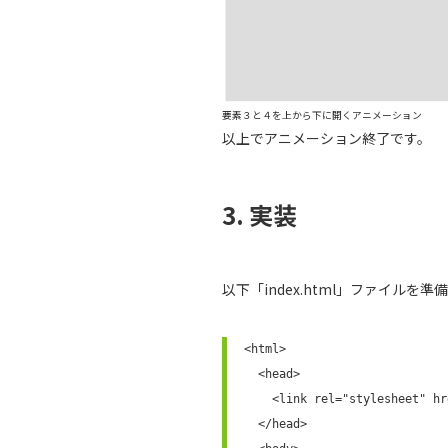
要素３と４を上から下に開くアニメーション
以上でアニメーション終了です。
3. 実装
以下「index.html」ファイルを準
<html>

  <head>

    <link rel="stylesheet" href="index.css">

  </head>
