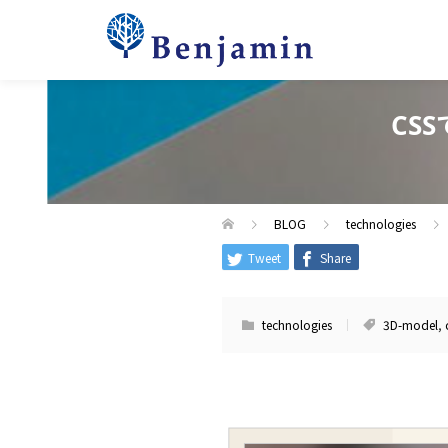
CS
BLOG
technologies
Tweet
Share
technologies
3D-model
,