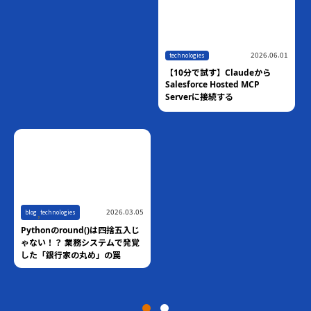
2026.06.01
technologies
【10分で試す】Claudeから
Salesforce Hosted MCP
Serverに接続する
,
2026.03.05
blog
technologies
Pythonのround()は四捨五入じ
ゃない！？ 業務システムで発覚
した「銀行家の丸め」の罠