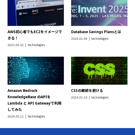
AWS初心者でもEC2をイメージで
Database Savings Plansとは
きる！
2026.01.04
technologies
2023.05.22
technologies
Amazon Bedrock
CSSの継続を避ける
KnowledgeBase のAPIを
2024.01.10
technologies
Lambda と API Gatewayで利用
してみた
2024.05.11
technologies