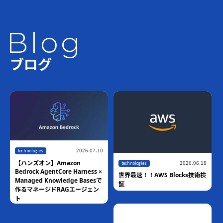
Blog
ブログ
2026.07.10
technologies
2026.06.18
【ハンズオン】Amazon
technologies
Bedrock AgentCore Harness ×
世界最速！！AWS Blocks技術検
Managed Knowledge Basesで
証
作るマネージドRAGエージェン
ト