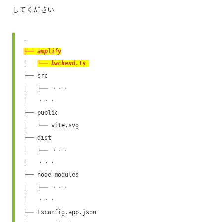
してください
├── amplify
│   
└── backend.ts 
├── src

│   ├── ・・・

│   ・・・

├── public

│   └── vite.svg

├── dist

│   ├── ・・・

│   ・・・

├── node_modules

│   ├── ・・・

│   ・・・

├── tsconfig.app.json
