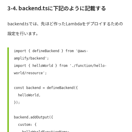
3-4. backend.tsに下記のように記載する
backend.tsでは、先ほど作ったLambdaをデプロイするための
設定を行います。
import { defineBackend } from '@aws-
amplify/backend';

import { helloWorld } from './function/hello-
world/resource';

const backend = defineBackend({

  helloWorld,

});

backend.addOutput({

  custom: {

    helloWorldFunctionName: 