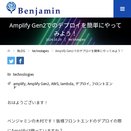
Amplify Gen2でのデプロイを簡単にやって
みよう！
2024.10.29
technologies
BLOG
technologies
Amplify Gen2でのデプロイを簡単にやってみよう！
technologies
amplify
,
Amplify Gen2
,
AWS
,
lambda
,
デプロイ
,
フロントエン
ド
おはようございます！
ベンジャミンの木村です！皆様フロントエンドのデプロイの際
にAmplifyは使っていますか？