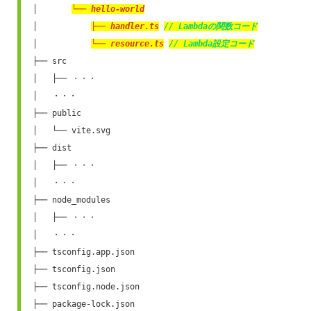
│       
└── hello-world
│           
├── handler.ts
// Lambdaの関数コード
│           
└── resource.ts
// Lambda設定コード
├── src

│   ├── ・・・

│   ・・・

├── public

│   └── vite.svg

├── dist

│   ├── ・・・

│   ・・・

├── node_modules

│   ├── ・・・

│   ・・・

├── tsconfig.app.json

├── tsconfig.json

├── tsconfig.node.json

├── package-lock.json
