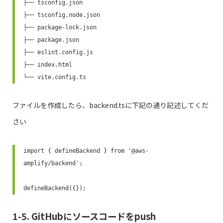
├── tsconfig.json

├── tsconfig.node.json

├── package-lock.json

├── package.json

├── eslint.config.js

├── index.html

└── vite.config.ts
ファイルを作成したら、backend.tsに下記の通り記述してくだ
さい
import { defineBackend } from '@aws-
amplify/backend';

defineBackend({});
1-5. GitHubにソースコードをpush