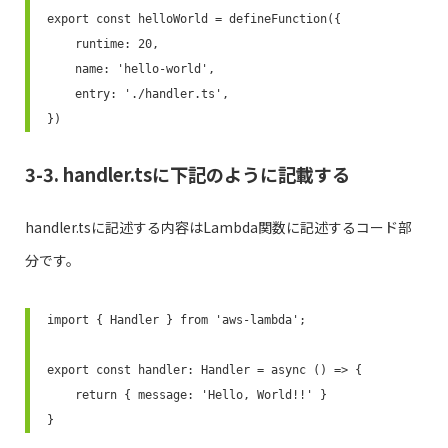
export const helloWorld = defineFunction({

    runtime: 20,

    name: 'hello-world',

    entry: './handler.ts',

})
3-3. handler.tsに下記のように記載する
handler.tsに記述する内容はLambda関数に記述するコード部
分です。
import { Handler } from 'aws-lambda';

export const handler: Handler = async () => {

    return { message: 'Hello, World!!' }

}