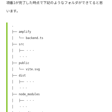
項番1が完了した時点で下記のようなフォルダができてると思
います。
.

├── amplify

│   └── backend.ts 

├── src

│   ├── ・・・

│   ・・・

├── public

│   └── vite.svg

├── dist

│   ├── ・・・

│   ・・・

├── node_modules

│   ├── ・・・

│   ・・・
