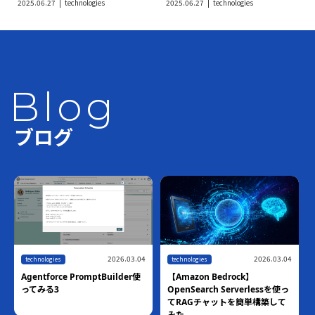
2025.06.27
technologies
2025.06.27
technologies
Blog
ブログ
2026.03.04
2026.03.04
technologies
technologies
Agentforce PromptBuilder使
【Amazon Bedrock】
ってみる3
OpenSearch Serverlessを使っ
てRAGチャットを簡単構築して
みた