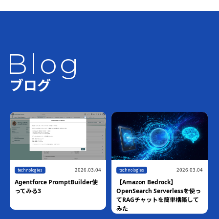
Blog
ブログ
2026.03.04
2026.03.04
chnologies
technologies
technolog
entforce PromptBuilder使
【Amazon Bedrock】
【ハンズ
Bedrock
てみる3
OpenSearch Serverlessを使っ
Manage
てRAGチャットを簡単構築して
作るマネ
みた
ト