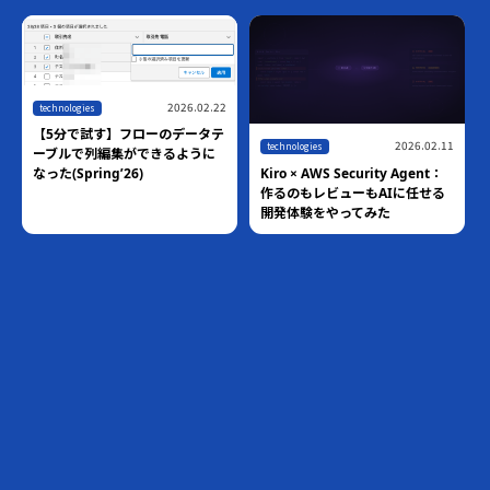
2026.02.22
chnologies
5分で試す】フローのデータテ
2026.02.11
technologies
ブルで列編集ができるように
Kiro × AWS Security Agent：
た(Spring’26)
作るのもレビューもAIに任せる
開発体験をやってみた
,
blog
tech
Pytho
ゃない！
した「