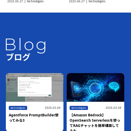
2025.06.27
technologies
2025.06.27
technologies
Blog
ブログ
2026.03.04
2026.03.04
technologies
technologies
Agentforce PromptBuilder使
【Amazon Bedrock】
ってみる3
OpenSearch Serverlessを使っ
てRAGチャットを簡単構築して
みた