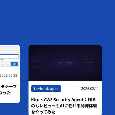
blog
,
technologies
2026.06.01
2026.03.05
から
Pythonのround()は四捨五入じゃな
P Serverに
い！？ 業務システムで発覚した「銀
行家の丸め」の罠