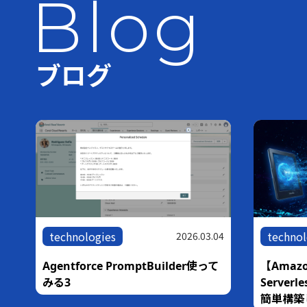
Blog
ブログ
technologies
02.11
2026.07.10
tech
作る
【ハンズオン】Amazon Bedrock
AgentCore Harness × Managed
体験
世界最
Knowledge Basesで作るマネージ