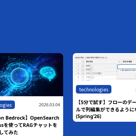
technologies
nologies
2026.06.18
【10分で試す】Claude
Salesforce Hosted MC
速！！AWS Blocks技術検証
接続する