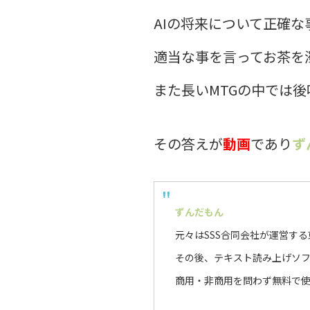
AIの将来について正確
適当な事を言ってお茶を
また長いMTGの中では
その答えが
動画
であり
ず
ずんだもん
元々はSSS合同会社が運営す
その後、テキスト読み上げソフト
商用・非商用を問わず無料で使