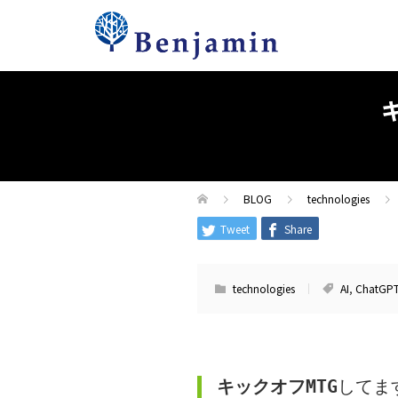
BLOG
technologies
Tweet
Share
technologies
AI
,
ChatGP
キックオフMTG
してま