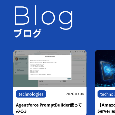
Blog
ブログ
technologies
technologies
2026.03.04
Agentforce PromptBuilder使って
【Amazon Bed
みる3
Serverles