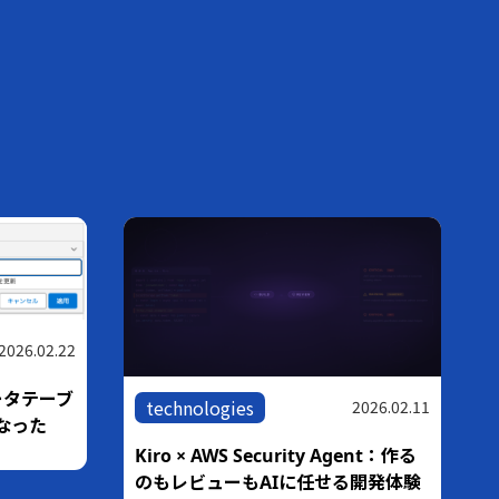
.22
ーブ
technologies
techn
2026.02.11
Kiro × AWS Security Agent：作る
【ハンズ
AgentC
のもレビューもAIに任せる開発体験