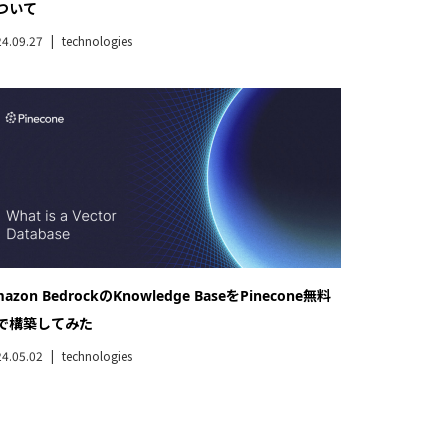
ついて
4.09.27
technologies
azon BedrockのKnowledge BaseをPinecone無料
で構築してみた
4.05.02
technologies