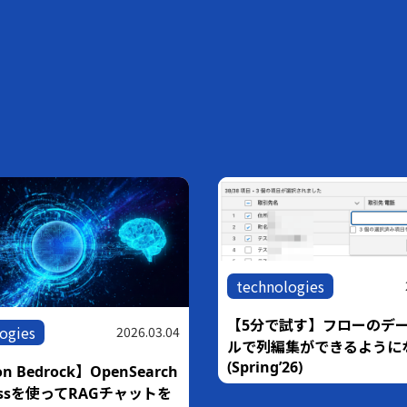
technologies
2026.02
【5分で試す】フローのデータテ
2026.03.04
ルで列編集ができるようになった
(Spring’26)
rock】OpenSearch
sを使ってRAGチャットを