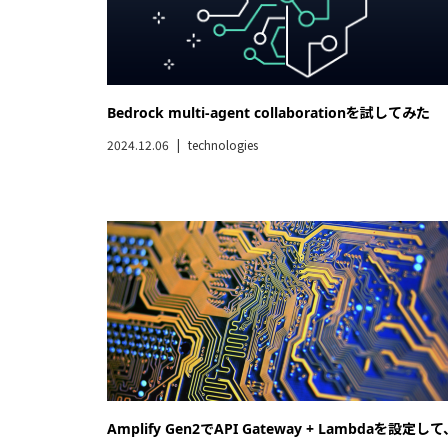
Bedrock multi-agent collaborationを試してみた
2024.12.06
technologies
Amplify Gen2でAPI Gateway + Lambdaを設定し