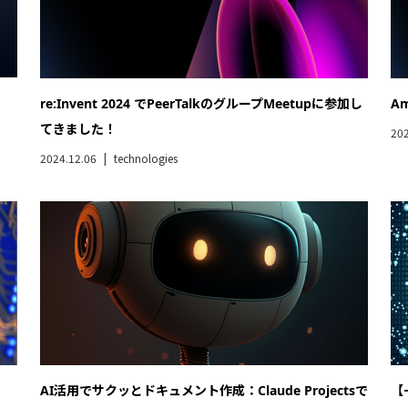
re:Invent 2024 でPeerTalkのグループMeetupに参加し
A
てきました！
202
2024.12.06
technologies
て、
AI活用でサクッとドキュメント作成：Claude Projectsで
【一