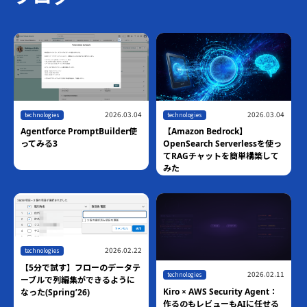
2026.03.04
2026.03.04
technologies
technologies
Agentforce PromptBuilder使
【Amazon Bedrock】
ってみる3
OpenSearch Serverlessを使っ
てRAGチャットを簡単構築して
みた
2026.02.22
technologies
【5分で試す】フローのデータテ
2026.02.11
technologies
ーブルで列編集ができるように
Kiro × AWS Security Agent：
なった(Spring’26)
作るのもレビューもAIに任せる