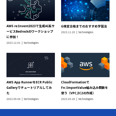
AWS re:Invent2023で生成AI系サ
G検定合格までのおすすめ学習法
ービスBedrockのワークショップ
2023.11.20
technologies
に参加！
2023.12.01
technologies
AWS App RunnerをECR Public
CloudFormationで
Galleryでチュートリアルしてみ
Fn::ImportValue組み込み関数を
た
使う（VPC,EC2の作成）
2023.09.04
technologies
2023.03.26
technologies