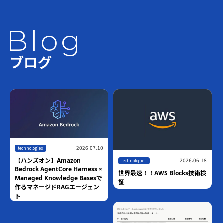
Blog
ブログ
2026.07.10
technologies
2026.06.18
【ハンズオン】Amazon
technologies
Bedrock AgentCore Harness ×
世界最速！！AWS Blocks技術検
Managed Knowledge Basesで
証
作るマネージドRAGエージェン
ト