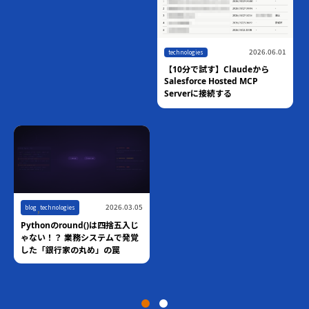
2026.06.01
technologies
【10分で試す】Claudeから
Salesforce Hosted MCP
Serverに接続する
,
2026.03.05
blog
technologies
Pythonのround()は四捨五入じ
ゃない！？ 業務システムで発覚
した「銀行家の丸め」の罠