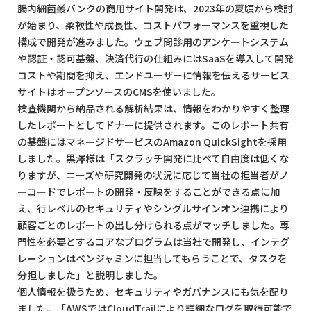
腸内細菌叢バンクの商用サイト開発は、2023年の夏頃から検討
が始まり、柔軟性や成長性、コストパフォーマンスを重視した
構成で開発が進みました。ウェブ問診用のアンケートシステム
や認証・認可基盤、決済代行の仕組みにはSaaSを導入して開発
コストや期間を抑え、エンドユーザーに情報を伝えるサービス
サイトはオープンソースのCMSを使いました。
検査機関から納品される解析結果は、情報をわかりやすく整理
したレポートとしてドナーに提供されます。このレポート共有
の基盤にはマネージドサービスのAmazon QuickSightを採用
しました。黒澤様は「スクラッチ開発に比べて自由度は低くな
りますが、ニーズや研究開発の状況に応じて当社の担当者がノ
ーコードでレポートの開発・反映をすることができる点に加
え、行レベルのセキュリティやシングルサインオン連携により
顧客ごとのレポートの出し分けられる点がマッチしました。専
門性を必要とするコアなプログラムは当社で開発し、インテグ
レーションはベンジャミンに担当してもらうことで、タスクを
分担しました」と説明しました。
個人情報を扱うため、セキュリティやガバナンスにも気を配り
ました。「AWSではCloudTrailにより詳細なログを取得可能で