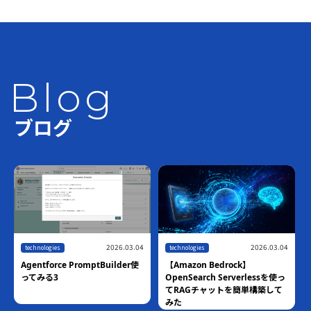
Blog
ブログ
2026.07.10
technologies
2026.06.18
【ハンズオン】Amazon
technologies
Bedrock AgentCore Harness ×
世界最速！！AWS Blocks技術検
Managed Knowledge Basesで
証
作るマネージドRAGエージェン