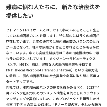
難病に悩む人たちに、 新たな治療法を
提供したい
ヒトマイクロバイオームとは、ヒトの体のいたるところに生息
している細菌叢のことを指します。特に腸内には多くの細菌が
存在しています。近年の研究では腸内細菌叢のバランスの乱れ
が一因となって、様々な疾患が引き起こされることが明らかに
なっています。中でも炎症性腸疾患は日本の指定難病の中で最
も多い病気とされています。メタジェンセラピューティクス
（以下、MGTx）様は、健康な人の腸内細菌叢を移植する
FMT（Fecal Microbiota Transplantation）という治療方法
に着目し、腸内細菌叢移植の社会実装や創薬に取り組む医療ス
タートアップです。
同社では、腸内細菌叢バンクの需要を確かめるべく、2023年4
月にバンク創設のためのシステム構築を目的としたクラウドフ
ァンディングを実施しました。このプロジェクトを担当した社
長室 渉外担当の高見 香織様は「ドナー希望の方、それから腸内