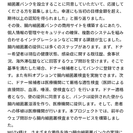
細菌叢バンクを設立することに同意していただいて、応援して
くださる方を募集しました。幸運にも当初の目標金額を超え、
期待以上の認知を得られました」と振り返りました。
その後、腸内細菌叢バンクの商用サイトを構築するにあたり、
個人情報の管理やセキュリティの確保、複数のシステムを組み
合わせるインテグレーションなどに関する課題が生じました。
腸内細菌叢の提供には多くのステップがあります。まず、ドナ
ー希望者は現在の健康状態、感染症に関する既往歴、食事状
況、海外滞在歴などに回答するウェブ問診を受けます。そこで
基準を満たした場合、ドナー候補者としてバンクに登録できま
す。また有料オプションで腸内細菌叢検査を実施できます。次
に、ドナー候補者は医療機関にて厳格な適性検査（医師による
直接問診、血液、唾液、便検査など）を行います。ドナー適格
者となり、便の提供に同意すると、バンクは提供された便から
腸内細菌叢溶液を作り、医療機関に提供します。そして、患者
への移植は医療機関が行います。本プロジェクトでは、前半の
ウェブ問診から腸内細菌叢検査までのサービスを構築しまし
た。
MGTx様は、さまざまな要件を持つ腸内細菌叢バンクの実現に