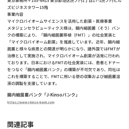
東京事務所〒105-6415 東京都港区虎ノ門1丁目17-1虎ノ門ヒル
ズビジネスタワー15階
事業内容
マイクロバイオームサイエンスを活用した創薬・医療事業
メタジェンセラピューティクス様は、腸内細菌叢（そう）バン
クの構築により、「腸内細菌叢移植（FMT）」の社会実装と
「マイクロバイオーム創薬」を推進しています。近年、腸内細
菌叢と様々な疾患との関連が明らかになり、諸外国ではFMTが
治療として実施され、マイクロバイオーム創薬が活発に行われ
ております。日本におけるFMTの社会実装には、患者とドナー
をつなぐ「腸内細菌叢バンク」の構築が不可欠であり、同社は
これを構築することで、FMTに用いる便の収集および細菌叢溶
液の調製を支援しています。
腸内細菌叢バンク「J-Kinsoバンク」
https://www.j-kinso-bank.com
関連記事