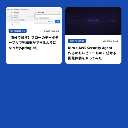
ト
2026.06.01
technologies
【10分で試す】Claudeから
Salesforce Hosted MCP
Serverに接続する
,
2026.03.05
blog
technologies
Pythonのround()は四捨五入じ
ゃない！？ 業務システムで発覚
した「銀行家の丸め」の罠