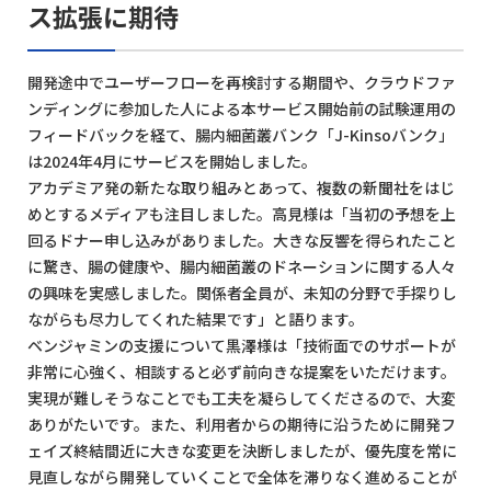
ス拡張に期待
開発途中でユーザーフローを再検討する期間や、クラウドファ
ンディングに参加した人による本サービス開始前の試験運用の
フィードバックを経て、腸内細菌叢バンク「J-Kinsoバンク」
は2024年4月にサービスを開始しました。
アカデミア発の新たな取り組みとあって、複数の新聞社をはじ
めとするメディアも注目しました。高見様は「当初の予想を上
回るドナー申し込みがありました。大きな反響を得られたこと
に驚き、腸の健康や、腸内細菌叢のドネーションに関する人々
の興味を実感しました。関係者全員が、未知の分野で手探りし
ながらも尽力してくれた結果です」と語ります。
ベンジャミンの支援について黒澤様は「技術面でのサポートが
非常に心強く、相談すると必ず前向きな提案をいただけます。
実現が難しそうなことでも工夫を凝らしてくださるので、大変
ありがたいです。また、利用者からの期待に沿うために開発フ
ェイズ終結間近に大きな変更を決断しましたが、優先度を常に
見直しながら開発していくことで全体を滞りなく進めることが