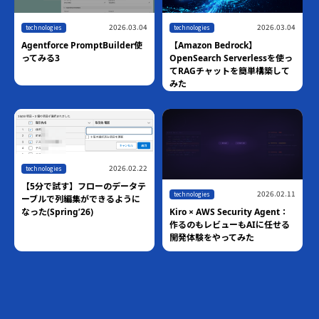
2026.03.04
2026.03.04
technologies
technologies
Agentforce PromptBuilder使
【Amazon Bedrock】
ってみる3
OpenSearch Serverlessを使っ
てRAGチャットを簡単構築して
みた
2026.02.22
technologies
【5分で試す】フローのデータテ
2026.02.11
technologies
ーブルで列編集ができるように
Kiro × AWS Security Agent：
なった(Spring’26)
作るのもレビューもAIに任せる
開発体験をやってみた