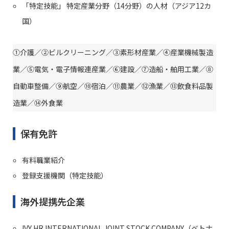
「特定技能」 特定産業分野（14分野）の人材（アジア12カ
国）
①介護／②ビルクリーニング／③素形材産業／④産業機械製造
業／⑤電気・電子情報連産業／⑥建設／⑦造船・舶用工業／⑧
自動車整備／⑨航空／⑩宿泊／⑪農業／⑫漁業／⑬飲食料品製
造業／⑭外食業
保有免許
有料職業紹介
登録支援機関（特定技能）
海外提携先企業
IVY HR INTERNATIONAL JOINT STOCK COMPANY（ベトナ