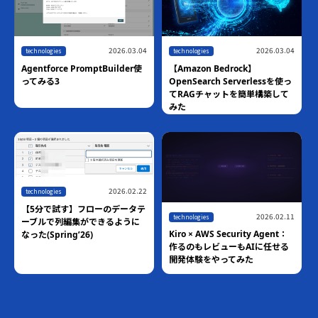
2026.03.04
2026.03.04
technologies
technologies
Agentforce PromptBuilder使
【Amazon Bedrock】
ってみる3
OpenSearch Serverlessを使っ
てRAGチャットを簡単構築して
みた
2026.02.22
technologies
【5分で試す】フローのデータテ
2026.02.11
technologies
ーブルで列編集ができるように
Kiro × AWS Security Agent：
なった(Spring’26)
作るのもレビューもAIに任せる
開発体験をやってみた