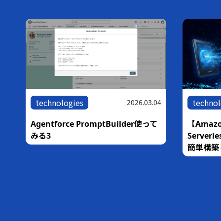
technologies
technol
05
2026.03.04
な
Agentforce PromptBuilder使って
【Amazo
銀
みる3
Serve
簡単構築