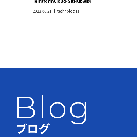
TerraformCloud-GitHub連携
2023.06.21
technologies
Blog
ブログ