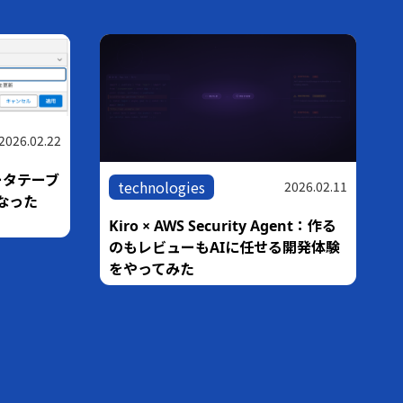
2026.02.22
ータテーブ
technologies
2026.02.11
なった
Kiro × AWS Security Agent：作る
のもレビューもAIに任せる開発体験
をやってみた