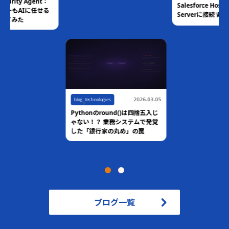
Salesforce Hosted MCP
Serverに接続する
,
2026.03.05
blog
technologies
Pythonのround()は四捨五入じ
ゃない！？ 業務システムで発覚
した「銀行家の丸め」の罠
ブログ一覧