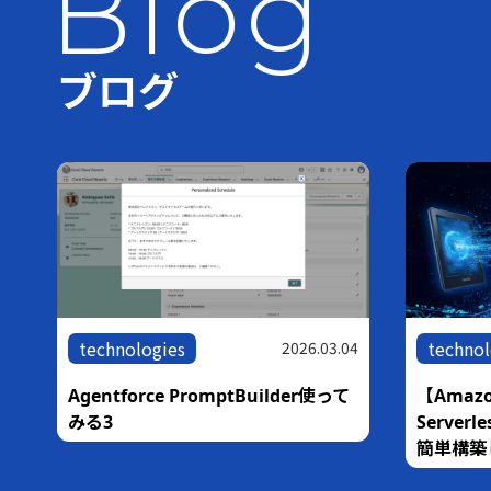
Blog
ブログ
technologies
technol
05
2026.03.04
な
Agentforce PromptBuilder使って
【Amazo
銀
みる3
Serve
簡単構築