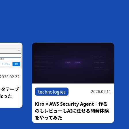
2026.02.22
ータテーブ
technologies
2026.02.11
なった
Kiro × AWS Security Agent：作る
のもレビューもAIに任せる開発体験
をやってみた