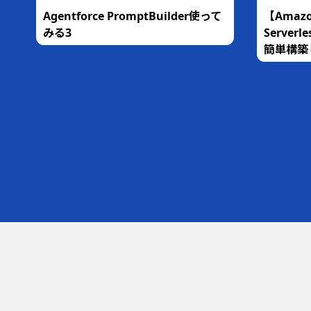
な
Agentforce PromptBuilder使って
【Amazo
銀
みる3
Serve
簡単構築