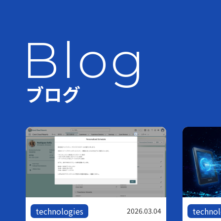
Blog
ブログ
technologies
technol
05
2026.03.04